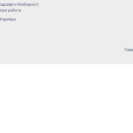
здравје и безбедност
при работа
Кариера
Copy