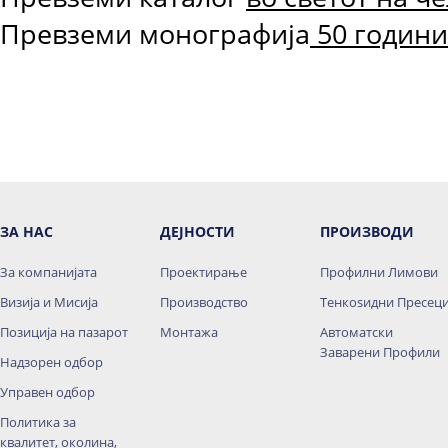
Превземи монографија
50 годин
ЗА НАС
ДЕЈНОСТИ
ПРОИЗВОДИ
За компанијата
Проектирање
Профилни Лимови
Визија и Мисија
Производство
Тенкоѕидни Пресец
Позиција на пазарот
Монтажа
Автоматски
Заварени Профили
Надзорен одбор
Управен одбор
Политика за
квалитет, околина,