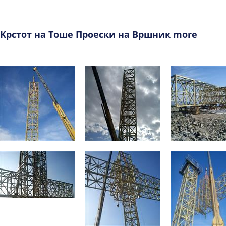
Kрстот на Тоше Проески на Вршник more