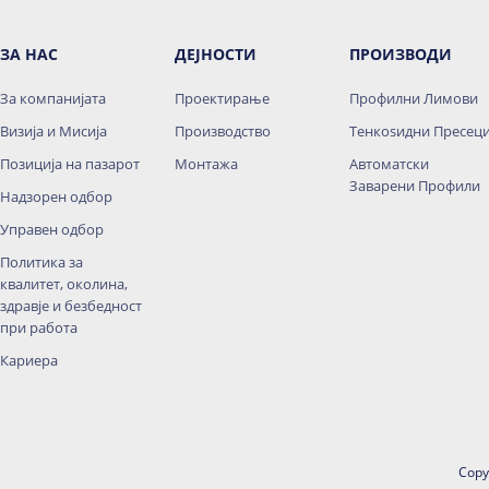
ЗА НАС
ДЕЈНОСТИ
ПРОИЗВОДИ
За компанијата
Проектирање
Профилни Лимови
Визија и Мисија
Производство
Тенкоѕидни Пресец
Позиција на пазарот
Монтажа
Автоматски
Заварени Профили
Надзорен одбор
Управен одбор
Политика за
квалитет, околина,
здравје и безбедност
при работа
Кариера
Copy